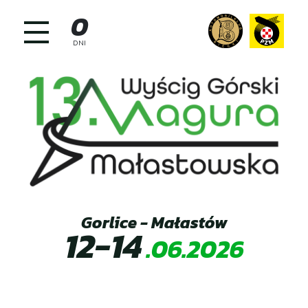
Skip
0
to
content
DNI
Gorlice - Małastów
12-14
.06.2026