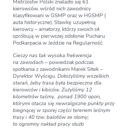
Mistrzostw Polski znalazło się 61
kierowców, wśród nich zawodnicy
klasyfikowani w GSMP oraz w HGSMP (
auta historyczne). Stawkę uzupełnią
kierowcy – amatorzy, którzy swoich sił
spróbują w pierwszej odsłonie Pucharu
Podkarpacia w Jeździe na Regularność.
Cieszy nas tak wysoka frekwencja
na zawodach
– powiedział podczas
spotkania z zawodnikami Marek Sitek –
Dyrektor Wyścigu.
Dołożyliśmy wszelkich
starań, żeby trasa była bezpieczna dla
kierowców i kibiców. Zużyliśmy 12
kilometrów taśmy, ponad 1900 opon,
którymi otacza się newralgiczne punkty przy
biegnącej w sporej części terenem leśnym
trasy i 40 tzw. balotów ze słomy;
to ogromny nakład pracy służb