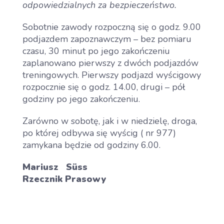
odpowiedzialnych za bezpieczeństwo.
Sobotnie zawody rozpoczną się o godz. 9.00
podjazdem zapoznawczym – bez pomiaru
czasu, 30 minut po jego zakończeniu
zaplanowano pierwszy z dwóch podjazdów
treningowych. Pierwszy podjazd wyścigowy
Aktualności
rozpocznie się o godz. 14.00, drugi – pół
godziny po jego zakończeniu.
Dla Zawodnika
Zarówno w sobotę, jak i w niedzielę, droga,
Open
po której odbywa się wyścig ( nr 977)
menu
zamykana będzie od godziny 6.00.
Dla Kibica
Open
Mariusz Süss
menu
Rzecznik Prasowy
Dla Mediów
Historia wyścigu