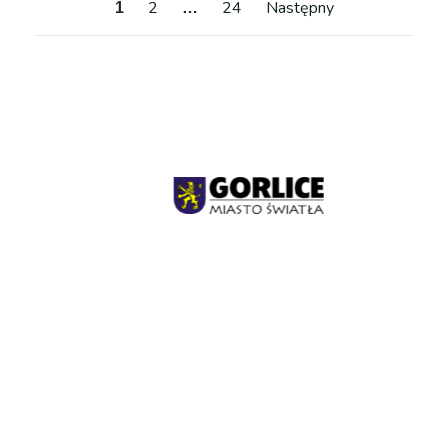
Stronicow
2
24
Następny
1
…
wpisów