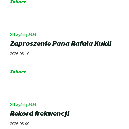
Zobacz
menu
Dla Mediów
Historia wyścigu
Open
XIII wyścig 2026
menu
Zaproszenie Pana Rafała Kukli
Wyniki GSMP
2026-06-10
Galeria
Zobacz
Kontakt
XIII wyścig 2026
Rekord frekwencji
2026-06-09