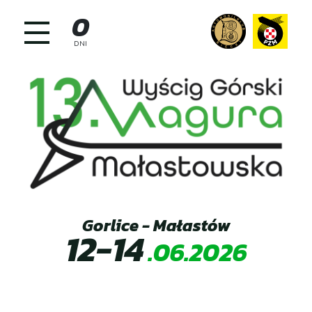
Skip
0
to
content
DNI
Gorlice - Małastów
12-14
.06.2026