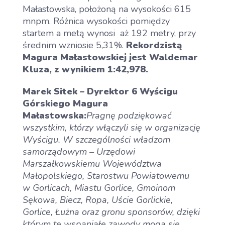
Małastowska, położoną na wysokości 615
mnpm. Różnica wysokości pomiędzy
startem a metą wynosi aż 192 metry, przy
Aktualności
średnim wzniosie 5,31%.
Rekordzistą
Magura Małastowskiej jest Waldemar
Kluza, z wynikiem 1:42,978.
Dla Zawodnika
Open
Marek Sitek – Dyrektor 6 Wyścigu
menu
Górskiego Magura
Dla Kibica
Małastowska:
Pragnę podziękować
Open
wszystkim, którzy włączyli się w organizację
menu
Wyścigu. W szczególności władzom
Dla Mediów
samorządowym – Urzędowi
Marszałkowskiemu Województwa
Historia wyścigu
Małopolskiego, Starostwu Powiatowemu
Open
w Gorlicach, Miastu Gorlice, Gmoinom
menu
Sękowa, Biecz, Ropa, Uście Gorlickie,
Wyniki GSMP
Gorlice, Łużna oraz gronu sponsorów, dzięki
którym te wspaniałe zawody mogą się