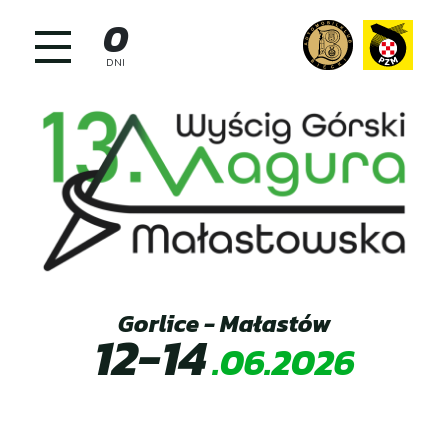
Skip
0
to
content
DNI
Gorlice - Małastów
12-14
.06.2026