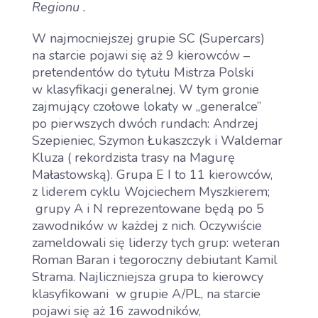
Regionu .
W najmocniejszej grupie SC (Supercars)
na starcie pojawi się aż 9 kierowców –
pretendentów do tytułu Mistrza Polski
w klasyfikacji generalnej. W tym gronie
zajmujący czołowe lokaty w „generalce”
po pierwszych dwóch rundach: Andrzej
Szepieniec, Szymon Łukaszczyk i Waldemar
Kluza ( rekordzista trasy na Magurę
Małastowską). Grupa E I to 11 kierowców,
z liderem cyklu Wojciechem Myszkierem;
grupy A i N reprezentowane będą po 5
zawodników w każdej z nich. Oczywiście
zameldowali się liderzy tych grup: weteran
Roman Baran i tegoroczny debiutant Kamil
Strama. Najliczniejsza grupa to kierowcy
klasyfikowani w grupie A/PL, na starcie
pojawi się aż 16 zawodników,