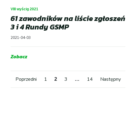
VIII wyścig 2021
61 zawodników na liście zgłoszeń
3 i 4 Rundy GSMP
2021-04-03
Zobacz
Stronicow
Poprzedni
1
3
14
Następny
2
…
wpisów