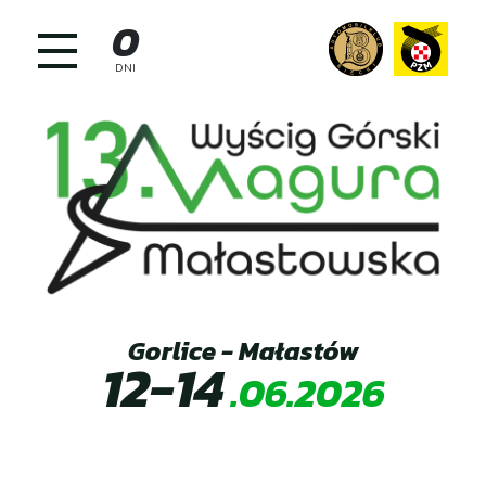
Skip
0
to
content
DNI
Gorlice - Małastów
12-14
.06.2026