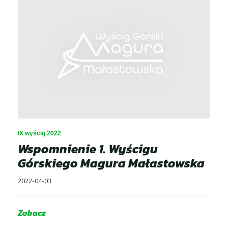
Dla Zawodnika
Open
menu
Dla Kibica
Open
menu
Dla Mediów
Historia wyścigu
Open
menu
IX wyścig 2022
Wyniki GSMP
Wspomnienie 1. Wyścigu
Górskiego Magura Małastowska
Galeria
2022-04-03
Kontakt
Zobacz