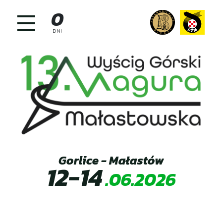
Skip
0
to
content
DNI
Gorlice - Małastów
12-14
.06.2026