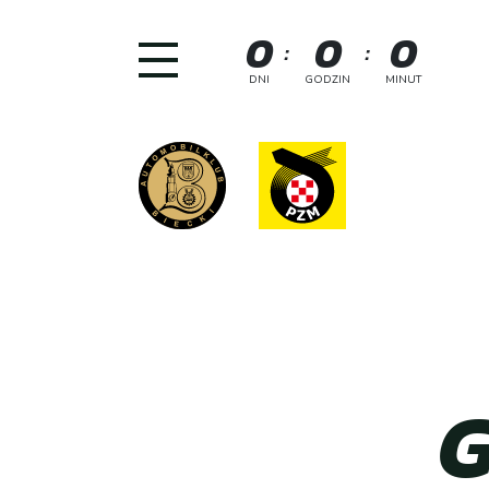
Skip
0
0
0
to
:
:
content
DNI
GODZIN
MINUT
G