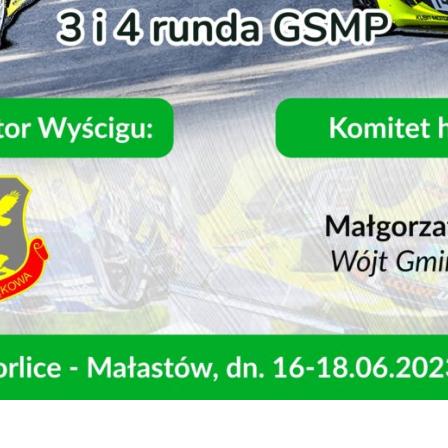
Aktualności
Dla Zawodnika
Open
menu
Dla Kibica
Open