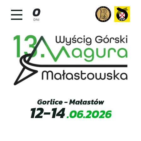
Skip
0
to
content
DNI
Gorlice - Małastów
12-14
.06.2026