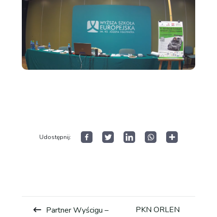
Aktualności
Dla Zawodnika
Open
menu
Dla Kibica
Open
menu
Dla Mediów
Udostępnij:
Historia wyścigu
Open
menu
Wyniki GSMP
PKN ORLEN
Partner Wyścigu –