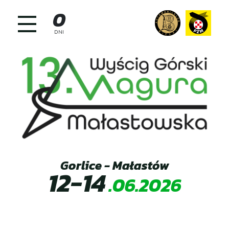
Skip
0
to
content
DNI
Gorlice - Małastów
12-14
.06.2026