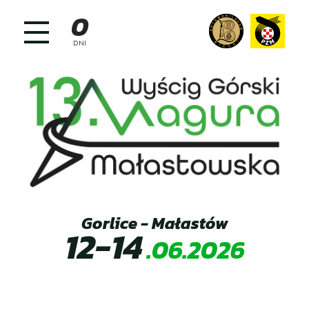
Skip
0
to
content
DNI
Gorlice - Małastów
12-14
.06.2026