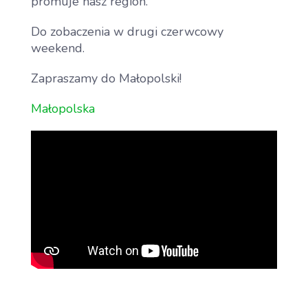
promuje nasz region.
Do zobaczenia w drugi czerwcowy
weekend.
Zapraszamy do Małopolski!
Małopolska
Aktualności
Dla Zawodnika
Open
menu
Dla Kibica
Open
menu
Dla Mediów