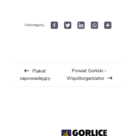
Historia wyścigu
Open
menu
Wyniki GSMP
Udostępnij:
Galeria
Kontakt
Powiat Gorlicki –
Plakat
zapowiadający
Współorganizator