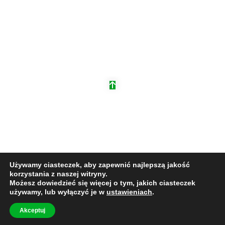
+48 533 384 400
wyscigmagura@autobiecz.pl
Obserwuj nas na
Facebooku
Wyścig Górski Magura Małastowska 2026.
Polityka Prywatności
.
Projekt i wykonanie:
Redhex - Agencja Kreatywna
. © Wszelkie
prawa zastrzeżone.
Używamy ciasteczek, aby zapewnić najlepszą jakość
korzystania z naszej witryny.
Możesz dowiedzieć się więcej o tym, jakich ciasteczek
używamy, lub wyłączyć je w
ustawieniach
.
Akceptuj