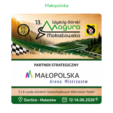
Małopolska
Aktualności
Dla Zawodnika
Open
menu
Dla Kibica
Open
menu
Dla Mediów