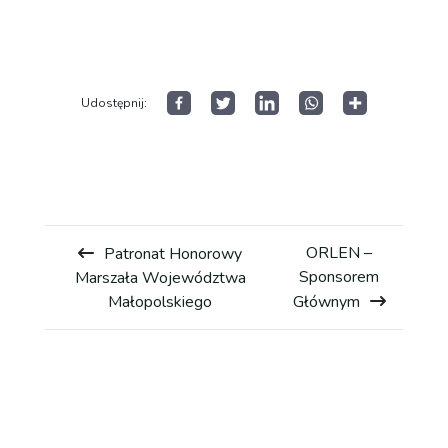
Historia wyścigu
Open
menu
Wyniki GSMP
Udostępnij:
Galeria
Kontakt
ORLEN –
Patronat Honorowy
Sponsorem
Marszała Województwa
Małopolskiego
Głównym