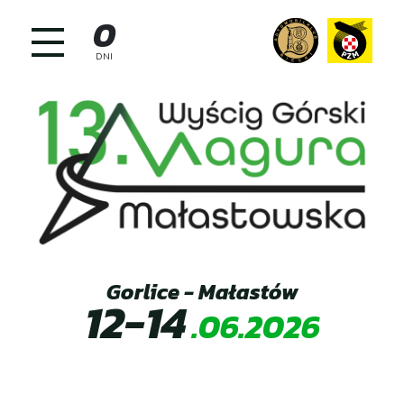
Skip
0
to
content
DNI
Gorlice - Małastów
12-14
.06.2026