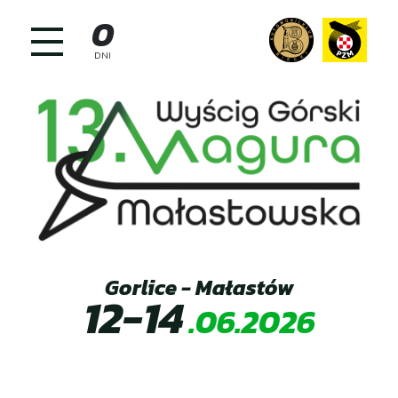
Skip
0
to
content
DNI
Gorlice - Małastów
12-14
.06.2026