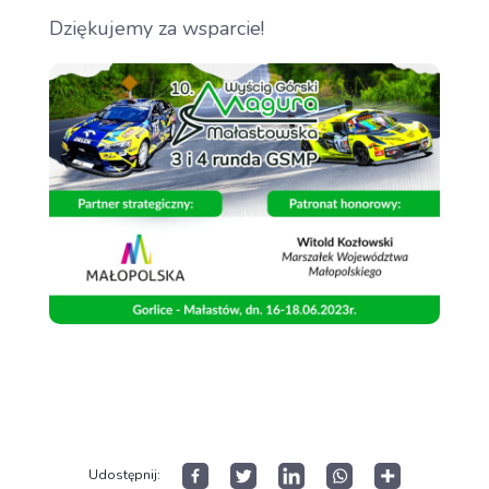
Dziękujemy za wsparcie!
Aktualności
Dla Zawodnika
Udostępnij:
Open