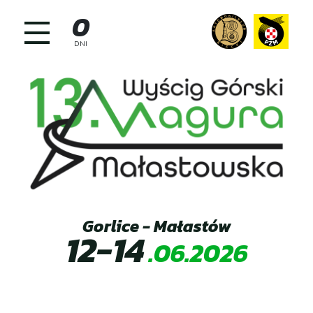
Skip
0
to
content
DNI
Gorlice - Małastów
12-14
.06.2026