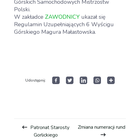
Górskich Samochodowych Mistrzostw
Polski.
W zakładce
ZAWODNICY
ukazał się
Regulamin Uzupełniających 6 Wyścigu
Górskiego Magura Małastowska.
Udostępnij:
Aktualności
Dla Zawodnika
Open
menu
Dla Kibica
Zmiana numeracji rund
Patronat Starosty
Open
Gorlickiego
menu