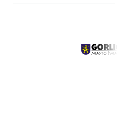
Dla Mediów
Historia wyścigu
Open
menu
Wyniki GSMP
Galeria
Kontakt