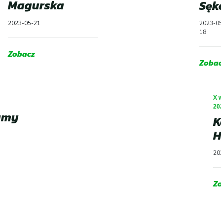
Magurska
Sęk
2023-05-21
2023-0
18
Zobacz
Zoba
X 
20
amy
K
H
20
Z
Aktualności