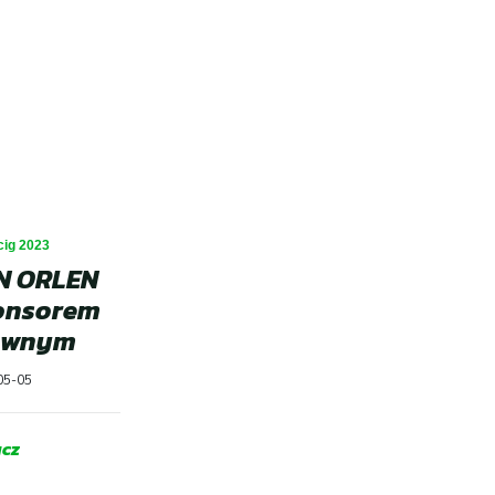
Dla Zawodnika
Open
menu
Dla Kibica
Open
menu
Dla Mediów
Historia wyścigu
cig 2023
Open
N ORLEN
menu
onsorem
Wyniki GSMP
ównym
05-05
Galeria
cz
Kontakt