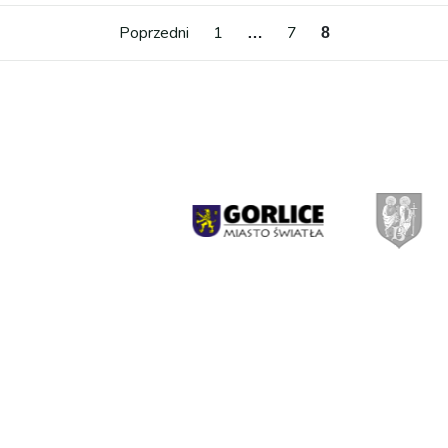
Stronicow
Poprzedni
1
7
…
8
wpisów