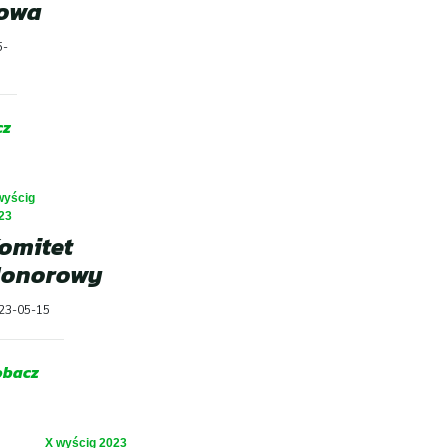
owa
5-
cz
wyścig
23
omitet
onorowy
23-05-15
obacz
X wyścig 2023