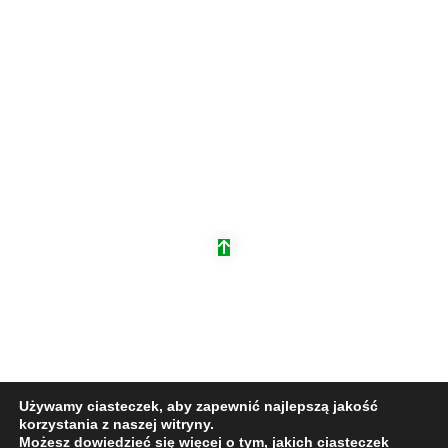
Automobilklub Biecki
ul. Tysiąclecia 3, 38-340 Biecz, Woj. Małopolskie
+48 533 384 400
wyscigmagura@autobiecz.pl
Obserwuj nas na
Facebooku
Wyścig Górski Magura Małastowska 2026.
Polityka Prywatności
.
Projekt i wykonanie:
Redhex - Agencja Kreatywna
. © Wszelkie
prawa zastrzeżone.
Używamy ciasteczek, aby zapewnić najlepszą jakość
korzystania z naszej witryny.
Możesz dowiedzieć się więcej o tym, jakich ciasteczek