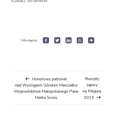
Łukasz Strzelecki
Historia wyścigu
Open
menu
Wyniki GSMP
Udostępnij:
Galeria
Kontakt
Ruszyły
Honorowy patronat
zapisy
nad Wyścigiem Górskim Marszałka
na Magurę
Województwa Małopolskiego Pana
Marka Sowy
2015