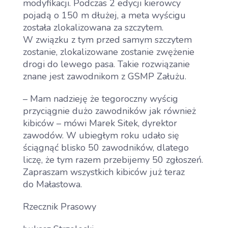
modyfikacji. Podczas 2 edycji kierowcy
pojadą o 150 m dłużej, a meta wyścigu
została zlokalizowana za szczytem.
W związku z tym przed samym szczytem
zostanie, zlokalizowane zostanie zwężenie
drogi do lewego pasa. Takie rozwiązanie
znane jest zawodnikom z GSMP Załużu.
– Mam nadzieję że tegoroczny wyścig
przyciągnie dużo zawodników jak również
Aktualności
kibiców – mówi Marek Sitek, dyrektor
zawodów. W ubiegłym roku udało się
ściągnąć blisko 50 zawodników, dlatego
Dla Zawodnika
liczę, że tym razem przebijemy 50 zgłoszeń.
Open
Zapraszam wszystkich kibiców już teraz
menu
do Małastowa.
Dla Kibica
Open
Rzecznik Prasowy
menu
Dla Mediów